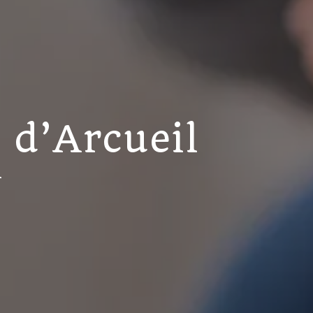
 d’Arcueil
N